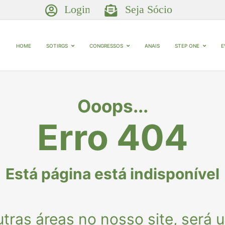
Login
Seja Sócio
HOME
SOTIRGS
Congressos
Anais
Step One
E
Ooops...
Erro 404
Está página está indisponível
ras áreas no nosso site, será u